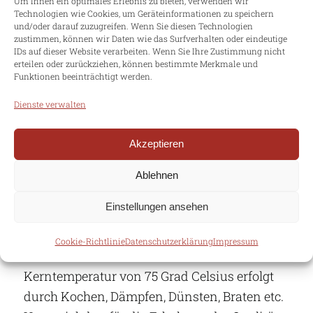
zunehmend an Bedeutung. Schulen,
Um Ihnen ein optimales Erlebnis zu bieten, verwenden wir
Technologien wie Cookies, um Geräteinformationen zu speichern
Kindertagesstätten, Betriebe und sonstige
und/oder darauf zuzugreifen. Wenn Sie diesen Technologien
zustimmen, können wir Daten wie das Surfverhalten oder eindeutige
Einrichtungen haben mittlerweile einen sehr
IDs auf dieser Website verarbeiten. Wenn Sie Ihre Zustimmung nicht
großen Anteil an der Außer-Haus-
erteilen oder zurückziehen, können bestimmte Merkmale und
Funktionen beeinträchtigt werden.
Verpflegung.
Dienste verwalten
Beim Cook & Chill (Kochen und Kühlen)
Verfahren wird die Zubereitung und
Akzeptieren
Verteilung der Speisen räumlich und zeitlich
abgekoppelt. Der Produktionsablauf erfolgt in
Ablehnen
mehreren Stufen. Die Arbeitsschritte
Einstellungen ansehen
Vorbereiten, Garen, Kühlen und Portionieren
erfolgen in einer spezialisierten und
Cookie-Richtlinie
Datenschutzerklärung
Impressum
zentralen Küche. Das Garen bis zur
Kerntemperatur von 75 Grad Celsius erfolgt
durch Kochen, Dämpfen, Dünsten, Braten etc.