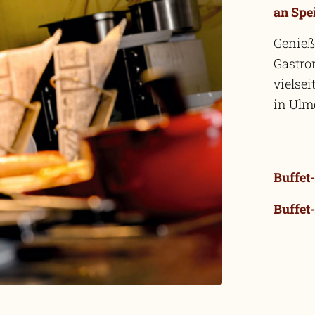
an Spe
Genieß
Gastro
vielsei
in Ulm
Buffet
Buffet