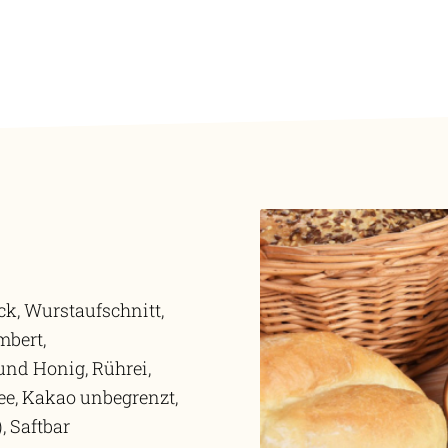
ck, Wurstaufschnitt,
mbert,
und Honig, Rührei,
Tee, Kakao unbegrenzt,
, Saftbar