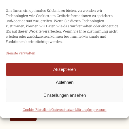
Informationen vor für:
Um Ihnen ein optimales Erlebnis zu bieten, verwenden wir
Technologien wie Cookies, um Geräteinformationen zu speichern
Menschen mit Hörbehinderung
und/oder darauf zuzugreifen. Wenn Sie diesen Technologien
zustimmen, können wir Daten wie das Surfverhalten oder eindeutige
Gehörlose Menschen
IDs auf dieser Website verarbeiten. Wenn Sie Ihre Zustimmung nicht
erteilen oder zurückziehen, können bestimmte Merkmale und
Menschen mit Sehbehinderung
Funktionen beeinträchtigt werden.
Blinde Menschen
Dienste verwalten
Menschen mit kognitiven
Beeinträchtigungen
Akzeptieren
Allergiker und Menschen mit
Ablehnen
Lebensmittelunverträglichkeiten
Einstellungen ansehen
Cookie-Richtlinie
Datenschutzerklärung
Impressum
Zurück